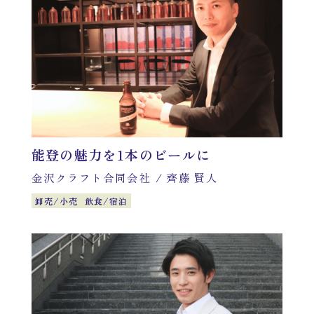
能登の魅力を1本のビールに
金沢クラフト合同会社
/
齊藤 賢人
卸売/小売
飲食/宿泊