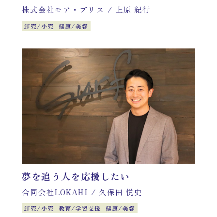
株式会社モア・ブリス
/
上原 紀行
卸売/小売
健康/美容
夢を追う人を応援したい
合同会社LOKAHI
/
久保田 悦史
卸売/小売
教育/学習支援
健康/美容