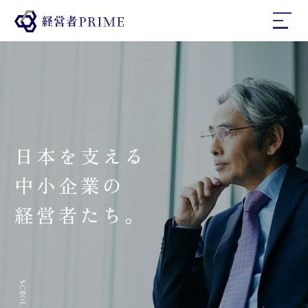
ホーム
経営者プライムとは
日本を支える
インタビュー
中小企業の
経営者たち。
コラム
お問い合わせ
SCROLL