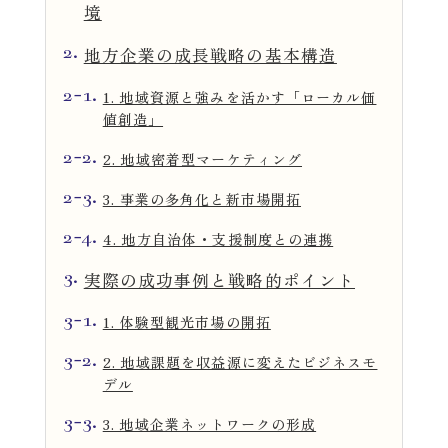
境
運営会社
2.
地方企業の成長戦略の基本構造
掲載希望の方はこちら
2-1.
1. 地域資源と強みを活かす「ローカル価
値創造」
2-2.
2. 地域密着型マーケティング
2-3.
3. 事業の多角化と新市場開拓
2-4.
4. 地方自治体・支援制度との連携
3.
実際の成功事例と戦略的ポイント
3-1.
1. 体験型観光市場の開拓
3-2.
2. 地域課題を収益源に変えたビジネスモ
デル
3-3.
3. 地域企業ネットワークの形成