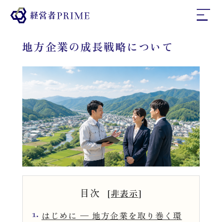
地方企業の成長戦略について
ホーム
経営者プライムとは
インタビュー
コラム
目次
[
非表示
]
お問い合わせ
1.
はじめに — 地方企業を取り巻く環