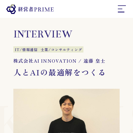
ホーム
INTERVIEW
経営者プライムとは
IT/情報通信
士業/コンサルティング
株式会社AI INNOVATION
/
遠藤 皇士
人とAIの最適解をつくる
インタビュー
コラム
KEIE
お問い合わせ