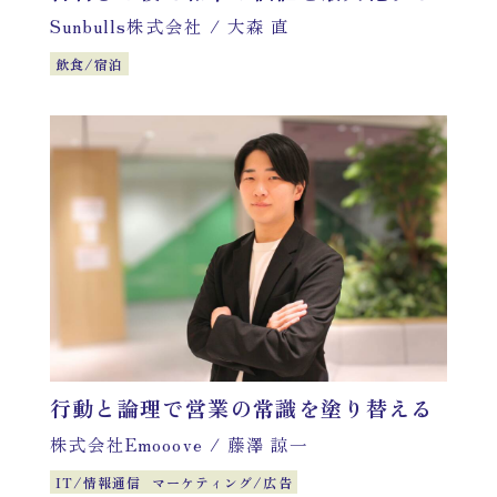
Sunbulls株式会社
/
大森 直
飲食/宿泊
行動と論理で営業の常識を塗り替える
株式会社Emooove
/
藤澤 諒一
IT/情報通信
マーケティング/広告