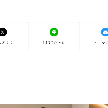
つぶやく
LINEで
送る
メール