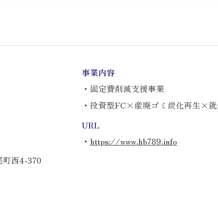
事業内容
・固定費削減支援事業
・投資型FC×産廃ゴミ炭化再生×
URL
・
https://www.hb789.info
西4-370