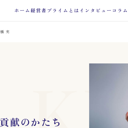
ホーム
経営者プライムとは
インタビュー
コラ
髙橋 充
KE
貢献のかたち