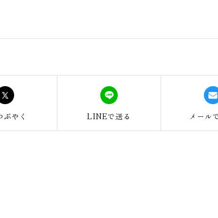
つぶやく
LINEで
送る
メール