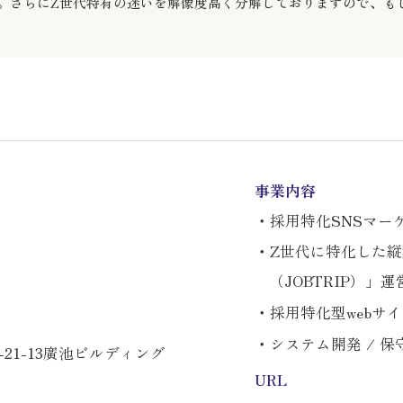
。さらにZ世代特有の迷いを解像度高く分解しておりますので、も
事業内容
・採用特化SNSマー
・Z世代に特化した
（JOBTRIP）」運
・採用特化型webサ
・システム開発 / 保守
21-13廣池ビルディング
URL