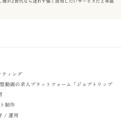
し僕がZ世代なら迷わず強く活用したいサービスだと率直
ケティング
縦型動画の求人プラットフォーム「ジョブトリップ
営
イト制作
 / 運用