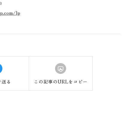
p
ip.com/lp
で送る
この記事のURLをコピー