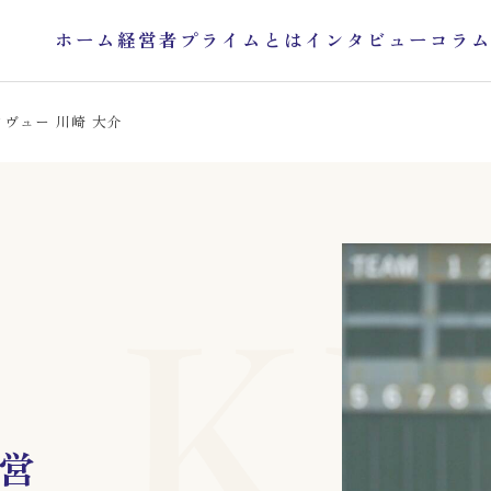
ホーム
経営者プライムとは
インタビュー
コラ
ヴュー 川崎 大介
KE
営