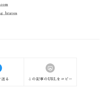
s.com
hg_braves
で送る
この記事のURLをコピー