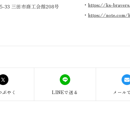
・
https://ks-braver
-33 三田市商工会館208号
・
https://note.com/
つぶやく
LINEで
送る
メール