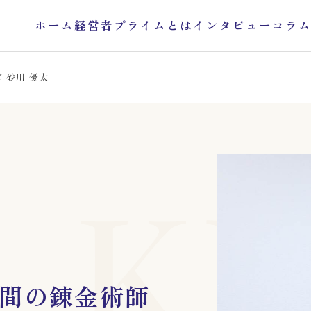
ホーム
経営者プライムとは
インタビュー
コラ
 砂川 優太
KE
間の錬金術師