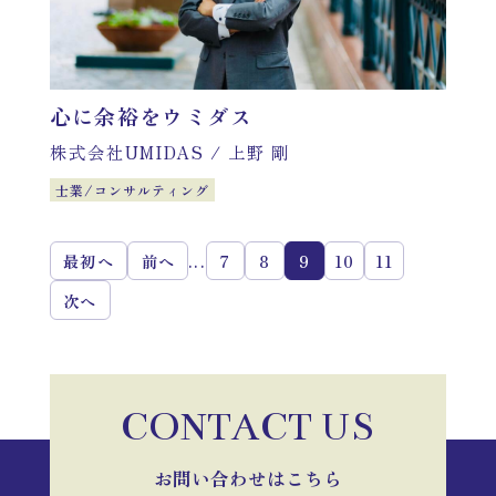
心に余裕をウミダス
株式会社UMIDAS
/
上野 剛
士業/コンサルティング
...
最初へ
前へ
7
8
9
10
11
次へ
CONTACT US
お問い合わせはこちら