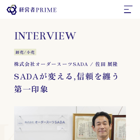
ホーム
INTERVIEW
経営者プライムとは
卸売/小売
株式会社オーダースーツSADA
/
佐田 展隆
SADAが変える,信頼を纏う
インタビュー
第一印象
コラム
お問い合わせ