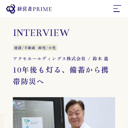
ホーム
INTERVIEW
経営者プライムとは
建設/不動産
卸売/小売
アクモホールディングス株式会社
/
鈴木 進
10年後も灯る、備蓄から携
インタビュー
帯防災へ
コラム
お問い合わせ