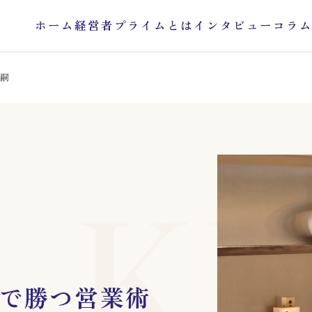
ホーム
経営者プライムとは
インタビュー
コラ
崇嗣
KE
で勝つ営業術