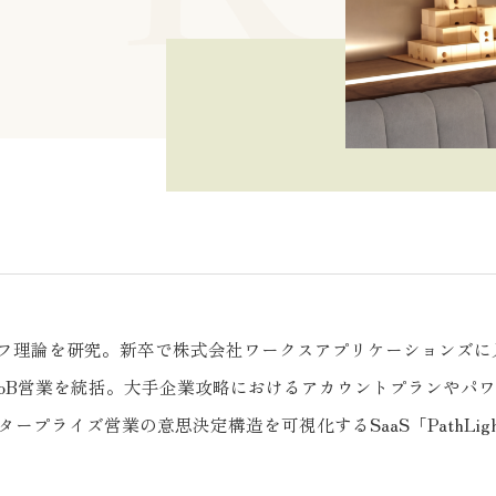
フ理論を研究。新卒で株式会社ワークスアプリケーションズに入
toB営業を統括。大手企業攻略におけるアカウントプランやパ
ープライズ営業の意思決定構造を可視化するSaaS「PathLi