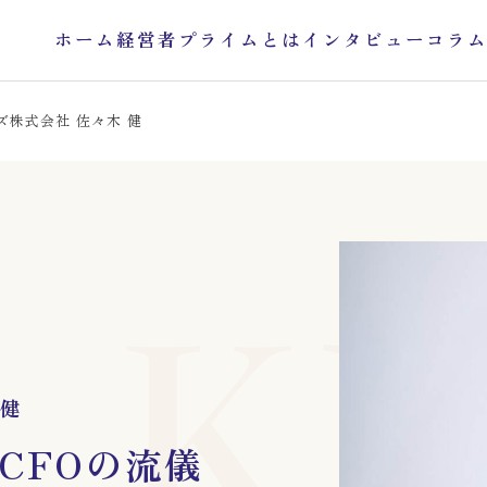
ホーム
経営者プライムとは
インタビュー
コラ
ズ株式会社 佐々木 健
KE
 健
CFOの流儀